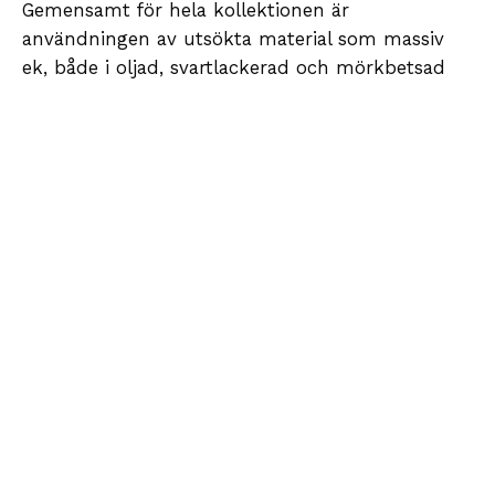
Gemensamt för hela kollektionen är
användningen av utsökta material som massiv
ek, både i oljad, svartlackerad och mörkbetsad
version, som alla framhäver träets naturliga
ådring och varma uttryck. Klädhängare och
hatthyllor kompletteras av beslag, krokar och
detaljer i borstad mässing, matt svart och
rostfritt stål - material som inte bara tillför
karaktär, utan också säkerställer lång hållbarhet
och enkelt underhåll. Kollektionen hyllar det
enkla och nordiska formspråket med rena linjer
och diskreta, dolda monteringslösningar, så att
det visuella uttrycket förblir lugnt och
harmoniskt oavsett variant.
Entré-kollektionens styrka ligger i dess
mångsidighet och förmåga att anpassa sig till