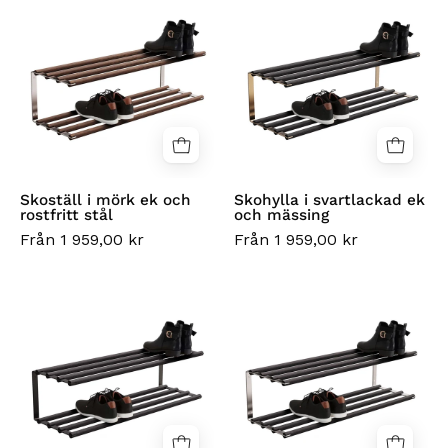
i
i
mörk
svartlackad
ek
ek
och
och
rostfritt
mässing
stål
Skoställ i mörk ek och
Skohylla i svartlackad ek
rostfritt stål
och mässing
Från 1 959,00 kr
Från 1 959,00 kr
Skoställ
Skovhylla
i
i
svartlackerad
svartlackerad
ek
ek
och
och
svart
rostfritt
stål
stål