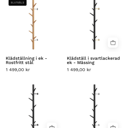
SLUTSÅLD
i
i
ek
svartlackerad
-
ek
Rostfritt
-
stål
Mässing
Klädställning i ek -
Klädställ i svartlackerad
Rostfritt stål
ek - Mässing
1 499,00 kr
1 499,00 kr
Klädhängare
Stumtjener
i
i
svartlackerad
svartlakkert
ek
eik
–
–
Svart
rustfritt
stål