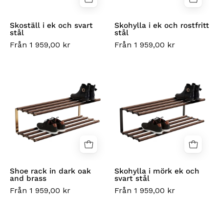
Skoställ i ek och svart
Skohylla i ek och rostfritt
stål
stål
Från 1 959,00 kr
Från 1 959,00 kr
Shoe
Skohylla
rack
i
in
mörk
dark
ek
oak
och
and
svart
brass
stål
Shoe rack in dark oak
Skohylla i mörk ek och
and brass
svart stål
Från 1 959,00 kr
Från 1 959,00 kr
Skoställ
Skohylla