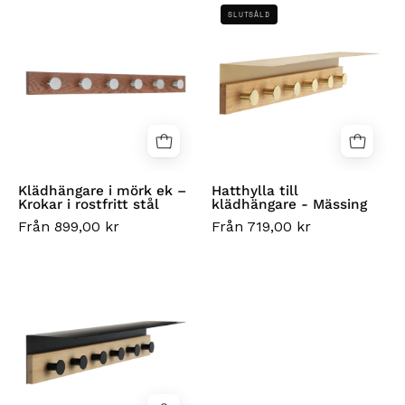
Klädhängare
Hatthylla
SLUTSÅLD
i
till
mörk
klädhängare
ek
-
–
Mässing
Krokar
i
rostfritt
stål
Klädhängare i mörk ek –
Hatthylla till
Krokar i rostfritt stål
klädhängare - Mässing
Från 899,00 kr
Från 719,00 kr
Hatthylla
för
klädhängare
-
Svart