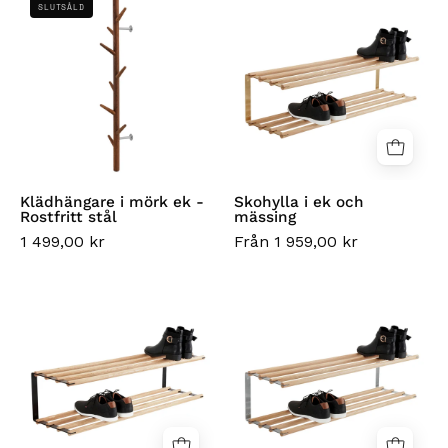
SLUTSÅLD
i
i
mörk
ek
ek
och
-
mässing
Rostfritt
stål
Klädhängare i mörk ek -
Skohylla i ek och
Rostfritt stål
mässing
1 499,00 kr
Från 1 959,00 kr
Skoställ
Skohylla
i
i
ek
ek
och
och
svart
rostfritt
stål
stål