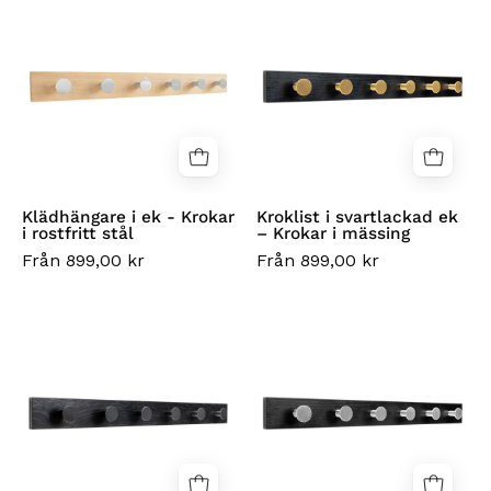
i
i
ek
svartlackad
-
ek
Krokar
–
i
Krokar
rostfritt
i
stål
mässing
Klädhängare i ek - Krokar
Kroklist i svartlackad ek
i rostfritt stål
– Krokar i mässing
Från 899,00 kr
Från 899,00 kr
Klädhängare
Klädhängare
i
i
svartlackerad
svartlackerad
ek
ek
–
–
Svarta
Krokar
krokar
i