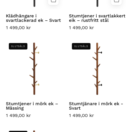
Klädhängare i
Stumtjener i svartlakkert
svartlackerad ek – Svart
eik – rustfritt stål
1 499,00 kr
1 499,00 kr
Stumtjener
Stumtjänare
SLUTSÅLD
SLUTSÅLD
i
i
mörk
mörk
ek
ek
–
-
Mässing
Svart
Stumtjener i mörk ek –
Stumtjänare i mörk ek -
Mässing
Svart
1 499,00 kr
1 499,00 kr
Klädhängare
Skohylla