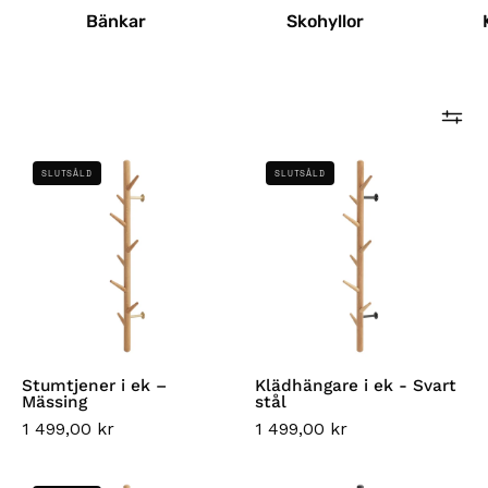
Bänkar
Skohyllor
Stumtjener
Klädhängare
SLUTSÅLD
SLUTSÅLD
i
i
ek
ek
–
-
Mässing
Svart
stål
Stumtjener i ek –
Klädhängare i ek - Svart
Mässing
stål
1 499,00 kr
1 499,00 kr
Klädställning
Klädställ