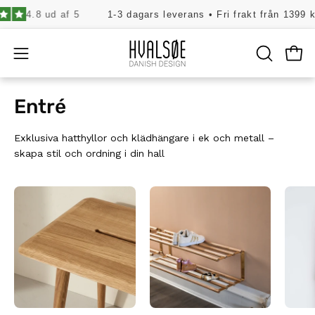
Hoppa
.8 ud af 5
1-3 dagars leverans • Fri frakt från 1399 kr. • 10
till
innehåll
Öpp
Öppna
ÖPPNA
SÖKFÄLT
navigeringsmenyn
Entré
Exklusiva hatthyllor och klädhängare i ek och metall –
skapa stil och ordning i din hall