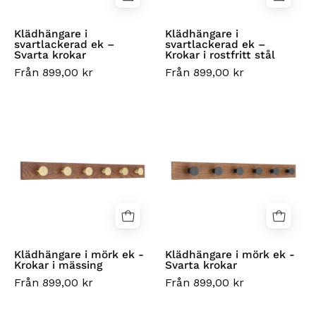
rostfritt
stål
Klädhängare i
Klädhängare i
svartlackerad ek –
svartlackerad ek –
Svarta krokar
Krokar i rostfritt stål
Från 899,00 kr
Från 899,00 kr
Klädhängare
Klädhängare
i
i
mörk
mörk
ek
ek
-
-
Krokar
Svarta
i
krokar
mässing
Klädhängare i mörk ek -
Klädhängare i mörk ek -
Krokar i mässing
Svarta krokar
Från 899,00 kr
Från 899,00 kr