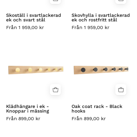
Skoställ i svartlackerad
Skovhylla i svartlackerad
ek och svart stål
ek och rostfritt stål
Från 1 959,00 kr
Från 1 959,00 kr
Klädhängare
Oak
i
coat
ek
rack
-
-
Knoppar
Black
i
hooks
mässing
Klädhängare i ek -
Oak coat rack - Black
Knoppar i mässing
hooks
Från 899,00 kr
Från 899,00 kr
Klädhängare
Kroklist