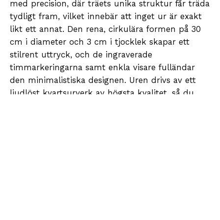
med precision, där träets unika struktur får träda
tydligt fram, vilket innebär att inget ur är exakt
likt ett annat. Den rena, cirkulära formen på 30
cm i diameter och 3 cm i tjocklek skapar ett
stilrent uttryck, och de ingraverade
timmarkeringarna samt enkla visare fulländar
den minimalistiska designen. Uren drivs av ett
ljudlöst kvartsurverk av högsta kvalitet, så du
kan njuta av ett lugnt och harmoniskt hem utan
störande tickande.
Kollektionen är sammansatt med öga för
variation och individuella preferenser. Du kan
välja mellan varianter i ljus ek med svarta eller
vita detaljer, som tillför en lätt och nordisk prägel
till inredningen, eller svartlackerad ek, som
skapar djup och kontrast. För en touch av