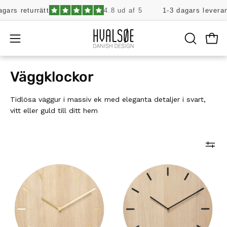
Hoppa
s returrätt
4.8 ud af 5
1-3 dagars leverans • 
till
innehåll
Öpp
Öppna
ÖPPNA
SÖKFÄLT
navigeringsmenyn
Väggklockor
Tidlösa väggur i massiv ek med eleganta detaljer i svart,
vitt eller guld till ditt hem
Väggklocka
Väggur
i
i
ek
ek
-
-
Guld
Svart