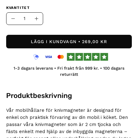
KVANTITET
Kvantitet
Minska
Öka
antal
kvantiteten
LÄGG I KUNDVAGN
269,00 KR
1-3
dagars leverans • Fri frakt från
999
kr. •
100
dagars
returrätt
Produktbeskrivning
Vår mobilhållare för knivmagneter är designad för
enkel och praktisk förvaring av din mobil i köket. Den
passar våra knivmagneter som är 2 cm tjocka och
fästs enkelt med hjälp av de inbyggda magneterna –