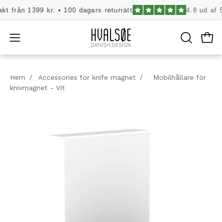
Hoppa
t från 1399 kr. • 100 dagars returrätt
4.8 ud af 5
till
innehåll
Öpp
Öppna
ÖPPNA
SÖKFÄLT
navigeringsmenyn
Hem
/
Accessories for knife magnet
/
Mobilhållare för
knivmagnet - Vit
Öppna
bildljuslåda