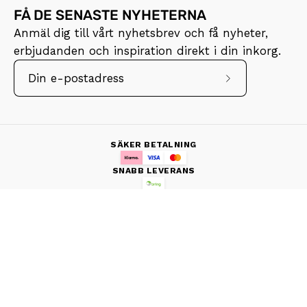
FÅ DE SENASTE NYHETERNA
Anmäl dig till vårt nyhetsbrev och få nyheter,
erbjudanden och inspiration direkt i din inkorg.
Prenumerera
på
vårt
nyhetsbrev
SÄKER BETALNING
SNABB LEVERANS
NÖJDA KUNDER
Land
Sverige (SEKkr)