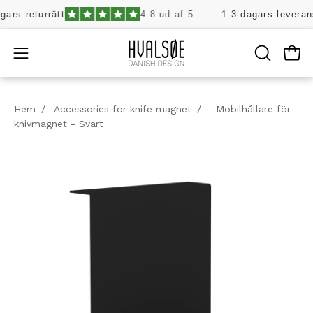
Hoppa
ars returrätt
4.8 ud af 5
1-3 dagars leverans 
till
innehåll
Öpp
Öppna
ÖPPNA
SÖKFÄLT
navigeringsmenyn
Hem
/
Accessories for knife magnet
/
Mobilhållare för
knivmagnet - Svart
Öppna
Öp
bildljuslåda
bi