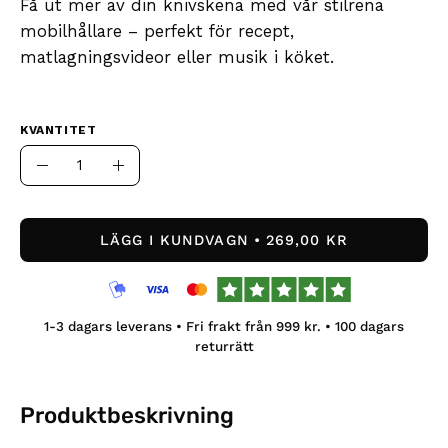
Få ut mer av din knivskena med vår stilrena
mobilhållare – perfekt för recept,
matlagningsvideor eller musik i köket.
KVANTITET
Kvantitet
Minska
Öka
antal
kvantiteten
LÄGG I KUNDVAGN
269,00 KR
1-3
dagars leverans • Fri frakt från
999
kr. •
100
dagars
returrätt
Produktbeskrivning