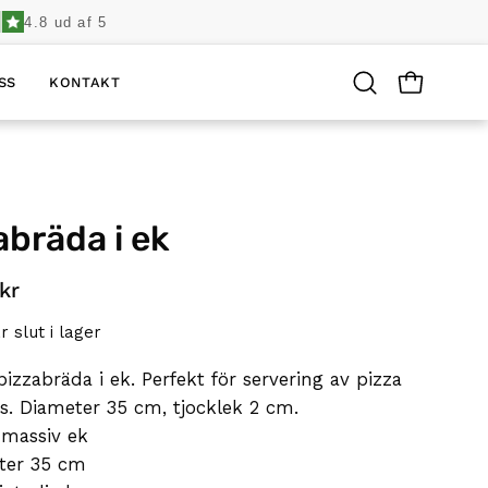
4.8 ud af 5
SS
KONTAKT
ÖPPNA KU
Öppna
sökfält
abräda i ek
kr
r slut i lager
pizzabräda i ek. Perfekt för servering av pizza
s. Diameter 35 cm, tjocklek 2 cm.
 massiv ek
ter 35 cm