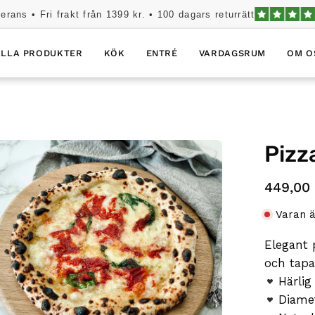
erans • Fri frakt från 1399 kr. • 100 dagars returrätt
ALLA PRODUKTER
KÖK
ENTRÉ
VARDAGSRUM
OM O
Pizz
pna
dljuslåda
449,00 
Varan ä
Elegant 
och tapa
Härlig
Diame