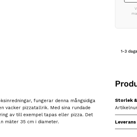
V
mar
1-3
dagar
Prod
Storlek &
 köksinredningar, fungerar denna mångsidiga
Artikeln
n vacker pizzatallrik. Med sina rundade
ring av till exempel tapas eller pizza. Det
an mäter 35 cm i diameter.
Leverans