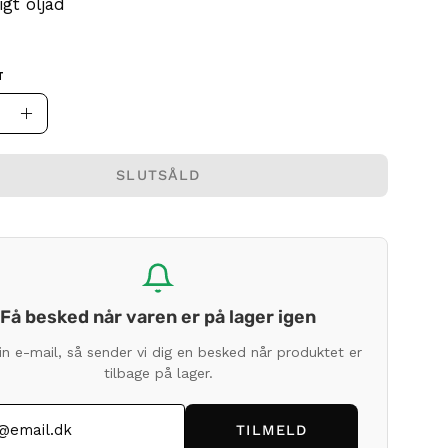
igt oljad
T
a
Öka
kvantiteten
SLUTSÅLD
Få besked når varen er på lager igen
din e-mail, så sender vi dig en besked når produktet er
tilbage på lager.
TILMELD