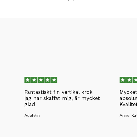
Fantastiskt fin vertikal krok
Mycket
jag har skaffat mig, är mycket
absolu
glad
Kvalite
Adelørn
Anne Kat