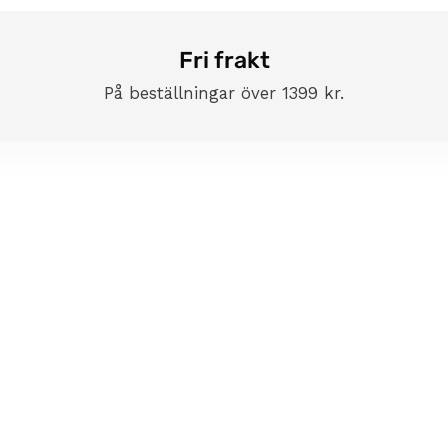
Fri frakt
Handelsvillkor
På beställningar över 1399 kr.
Returnering
Rabattkoder
Sekretesspolicy
Kontakta oss