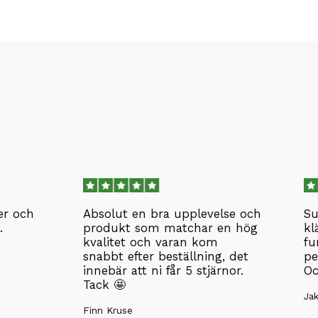
er och
Absolut en bra upplevelse och
Su
.
produkt som matchar en hög
kl
kvalitet och varan kom
fu
snabbt efter beställning, det
pe
innebär att ni får 5 stjärnor.
Oc
Tack 🤩
Ja
Finn Kruse