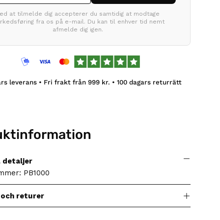
ed at tilmelde dig accepterer du samtidig at modtage
kedsføring fra os på e-mail. Du kan til enhver tid nemt
afmelde dig igen.
s leverans • Fri frakt från
999
kr. •
100
dagars returrätt
uktinformation
 detaljer
ummer: PB1000
 och returer