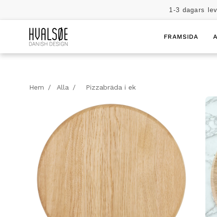
Hoppa
1-3 dagars lev
till
innehåll
FRAMSIDA
Hem
/
Alla
/
Pizzabräda i ek
Öppna
Öp
bildljuslåda
bil