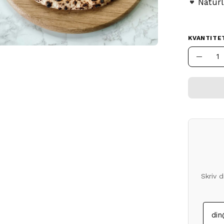
Naturl
KVANTITE
Kvantitet
Minsk
antal
Skriv 