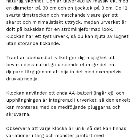
naturlig skönhet. Den är tillverkad av massiv ek, med
en diameter på 30 cm och en tjocklek på 3 cm. De 12
svarta timstrecken och matchande visare ger ett
skarpt och minimalistiskt uttryck, medan urverket är
dolt på baksidan för en strömlinjeformad look.
Klockan har ett tyst urverk, så du kan njuta av lugnet
utan störande tickande.
Träet är obehandlat, vilket ger dig möjlighet att
bevara dess naturliga utseende eller ge det en
djupare färg genom att olja in det med exempelvis
druvkärneolja.
Klockan använder ett enda AA-batteri (ingår ej), och
upphängningen är integrerad i urverket, så den enkelt
kan monteras med de medföljande pluggarna och
skruvarna.
Observera att varje klocka är unik, så det kan finnas
variationer i färg och mönster jämfört med