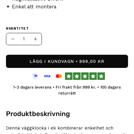
Enkel att montera
KVANTITET
Kvantitet
Minska
Öka
antal
kvantiteten
LÄGG I KUNDVAGN
899,00 KR
1-3
dagars leverans • Fri frakt från
999
kr. •
100
dagars
returrätt
Produktbeskrivning
Denna väggklocka i ek kombinerar enkelhet och