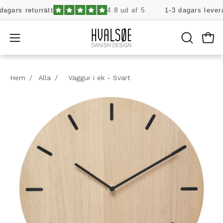
Hoppa
gars returrätt
4.8 ud af 5
1-3 dagars leverans
till
innehåll
Öpp
Öppna
ÖPPNA
SÖKFÄLT
navigeringsmenyn
Hem
/
Alla
/
Väggur i ek - Svart
Öppna
Öp
bildljuslåda
bi