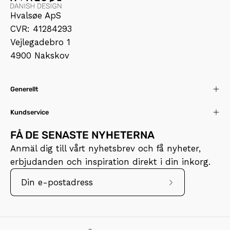
Hvalsøe ApS
CVR: 41284293
Vejlegadebro 1
4900 Nakskov
Generellt
Kundservice
FÅ DE SENASTE NYHETERNA
Anmäl dig till vårt nyhetsbrev och få nyheter,
erbjudanden och inspiration direkt i din inkorg.
Prenumerera
på
vårt
nyhetsbrev