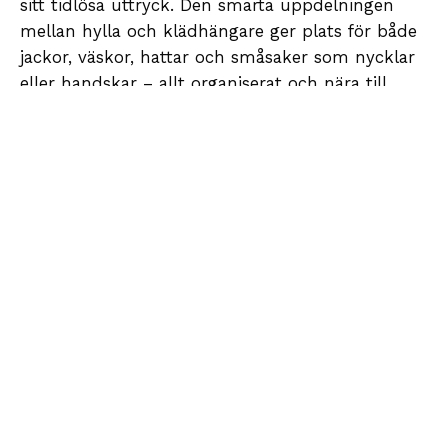
sitt tidlösa uttryck. Den smarta uppdelningen
mellan hylla och klädhängare ger plats för både
jackor, väskor, hattar och småsaker som nycklar
eller handskar – allt organiserat och nära till
hands.
Det som gör kollektionen helt speciell är
möjligheten att välja mellan två olika utföranden:
en elegant svartlackad modell som ger rummet
en stilren och grafisk prägel, samt en
mässingsvariant som tillför värme och
exklusivitet till inredningen. Oavsett vilken variant
du väljer får du en hatthylla som inte bara är
funktionell utan också bidrar till hemmets
övergripande atmosfär. Båda modellerna finns i
en standardstorlek som passar de flesta entréer
och kan enkelt kombineras med befintliga
klädhängare eller användas som ett självständigt