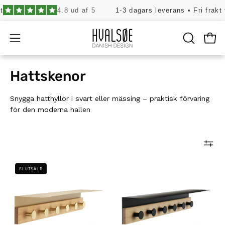
Hoppa
4.8 ud af 5
1-3 dagars leverans • Fri frakt frå
till
innehåll
Öpp
Öppna
ÖPPNA
SÖKFÄLT
navigeringsmenyn
Hattskenor
Snygga hatthyllor i svart eller mässing – praktisk förvaring
för den moderna hallen
Hatthylla
Hatthylla
SLUTSÅLD
till
för
klädhängare
klädhängare
-
-
Mässing
Svart