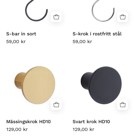
stål
S-bar in sort
S-krok i rostfritt stål
59,00 kr
59,00 kr
Mässingskrok
Svart
HD10
krok
HD10
Mässingskrok HD10
Svart krok HD10
129,00 kr
129,00 kr