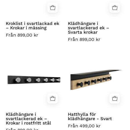
Krokar
Svarta
i
krokar
mässing
Kroklist i svartlackad ek
Klädhängare i
– Krokar i mässing
svartlackerad ek –
Svarta krokar
Från 899,00 kr
Från 899,00 kr
Klädhängare
Hatthylla
i
för
svartlackerad
klädhängare
ek
-
–
Svart
Krokar
i
rostfritt
stål
Klädhängare i
Hatthylla för
svartlackerad ek –
klädhängare - Svart
Krokar i rostfritt stål
Från 499,00 kr