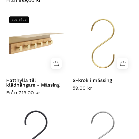
Från 899,00 kr
Hatthylla
S-
SLUTSÅLD
till
krok
klädhängare
i
-
mässing
Mässing
Hatthylla till
S-krok i mässing
klädhängare - Mässing
59,00 kr
Från 719,00 kr
S-
S-
bar
krok
in
i
sort
rostfritt