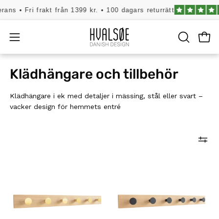
Hoppa
• Fri frakt från 1399 kr. • 100 dagars returrätt
4.
till
innehåll
Öpp
Öppna
ÖPPNA
SÖKFÄLT
navigeringsmenyn
Klädhängare och tillbehör
Klädhängare i ek med detaljer i mässing, stål eller svart –
vacker design för hemmets entré
Klädhängare
Oak
i
coat
ek
rack
-
-
Knoppar
Black