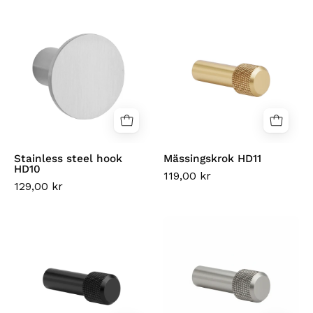
Stainless
Mässingskrok
steel
HD11
hook
HD10
Stainless steel hook
Mässingskrok HD11
HD10
119,00 kr
129,00 kr
Svart
Rostfri
krok
stålkrok
HD11
HD11