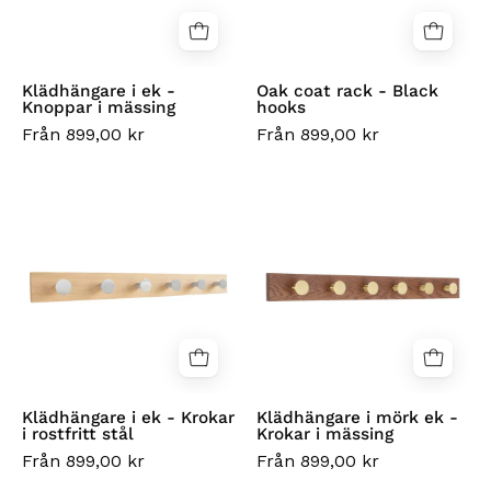
i
hooks
mässing
Klädhängare i ek -
Oak coat rack - Black
Knoppar i mässing
hooks
Från 899,00 kr
Från 899,00 kr
Klädhängare
Klädhängare
i
i
ek
mörk
-
ek
Krokar
-
i
Krokar
rostfritt
i
stål
mässing
Klädhängare i ek - Krokar
Klädhängare i mörk ek -
i rostfritt stål
Krokar i mässing
Från 899,00 kr
Från 899,00 kr