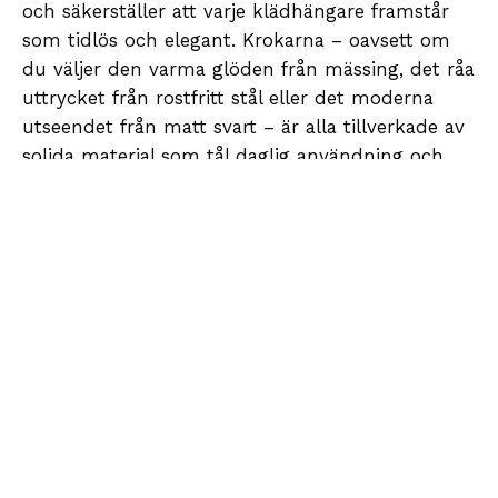
och säkerställer att varje klädhängare framstår
som tidlös och elegant. Krokarna – oavsett om
du väljer den varma glöden från mässing, det råa
uttrycket från rostfritt stål eller det moderna
utseendet från matt svart – är alla tillverkade av
solida material som tål daglig användning och
håller sig vackra år efter år. Alla klädhängare
finns i flera längder, så du enkelt kan hitta en
lösning som passar både små och stora rum.
En speciell finess är de integrerade, dolda
magneterna som gör det enkelt att förvara
nycklar eller andra små metallföremål på ett
diskret sätt. Denna genomtänkta design gör
klädhängarna extra funktionella utan att
kompromissa med det estetiska uttrycket. Flera
av modellerna kan dessutom kombineras med