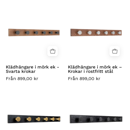
Klädhängare
Klädhängare
i
i
mörk
mörk
ek
ek
-
–
Svarta
Krokar
krokar
i
rostfritt
stål
Klädhängare i mörk ek -
Klädhängare i mörk ek –
Svarta krokar
Krokar i rostfritt stål
Från 899,00 kr
Från 899,00 kr
Kroklist
Klädhängare
i
i
svartlackad
svartlackerad
ek
ek
–
–