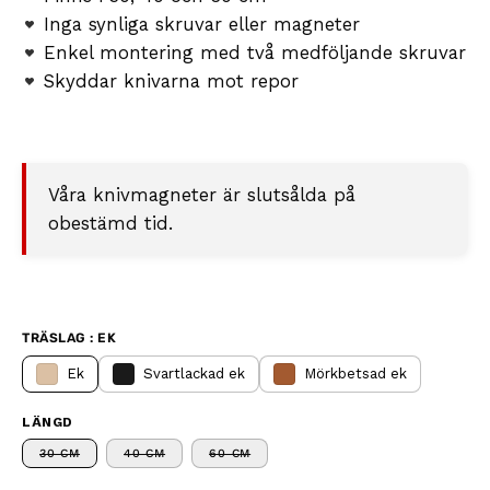
Inga synliga skruvar eller magneter
Enkel montering med två medföljande skruvar
Skyddar knivarna mot repor
Våra knivmagneter är slutsålda på
obestämd tid.
TRÄSLAG : EK
Ek
Svartlackad ek
Mörkbetsad ek
LÄNGD
30 CM
40 CM
60 CM