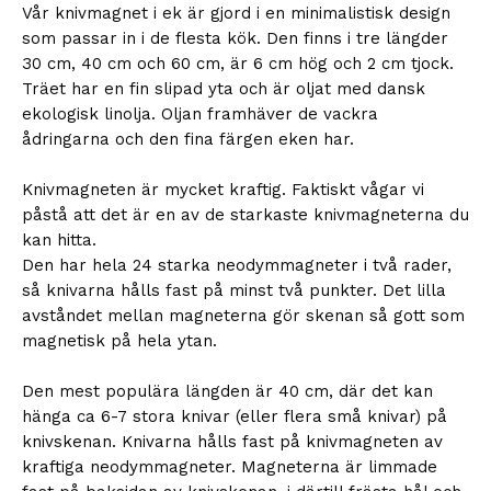
Vår knivmagnet i ek är gjord i en minimalistisk design
som passar in i de flesta kök. Den finns i tre längder
30 cm, 40 cm och 60 cm, är 6 cm hög och 2 cm tjock.
Träet har en fin slipad yta och är oljat med dansk
ekologisk linolja. Oljan framhäver de vackra
ådringarna och den fina färgen eken har.
Knivmagneten är mycket kraftig. Faktiskt vågar vi
påstå att det är en av de starkaste knivmagneterna du
kan hitta.
Den har hela 24 starka neodymmagneter i två rader,
så knivarna hålls fast på minst två punkter. Det lilla
avståndet mellan magneterna gör skenan så gott som
magnetisk på hela ytan.
Den mest populära längden är 40 cm, där det kan
hänga ca 6-7 stora knivar (eller flera små knivar) på
knivskenan. Knivarna hålls fast på knivmagneten av
kraftiga neodymmagneter. Magneterna är limmade