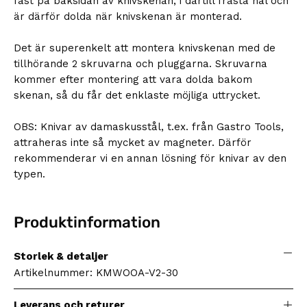
fast på baksidan av knivskenan, i därtill frästa hål och
är därför dolda när knivskenan är monterad.
Det är superenkelt att montera knivskenan med de
tillhörande 2 skruvarna och pluggarna. Skruvarna
kommer efter montering att vara dolda bakom
skenan, så du får det enklaste möjliga uttrycket.
OBS: Knivar av damaskusstål, t.ex. från Gastro Tools,
attraheras inte så mycket av magneter. Därför
rekommenderar vi en annan lösning för knivar av den
typen.
Produktinformation
Storlek & detaljer
Artikelnummer: KMWOOA-V2-30
Leverans och returer