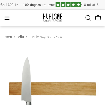
Hoppa
399 kr. • 100 dagars returrätt
4.8 ud af 5
1-3
till
innehåll
Öpp
Öppna
ÖPPNA
SÖKFÄLT
navigeringsmenyn
Hem
/
Alla
/
Knivmagnet i ekträ
Öppna
Öp
bildljuslåda
bi